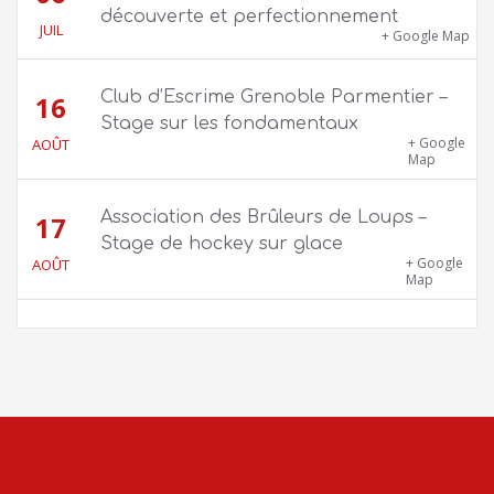
découverte et perfectionnement
JUIL
1100 route de Vers-Ars, 38850 Charavines
+ Google Map
Club d’Escrime Grenoble Parmentier –
16
Stage sur les fondamentaux
Gîte Chalet Côte Belle – 2 chemin de la Cime,
+ Google
AOÛT
38114 Vaujany
Map
Association des Brûleurs de Loups –
17
Stage de hockey sur glace
Patinoire Pôle Sud – Avenue d’Innsbruck,
+ Google
AOÛT
38000 Grenoble
Map