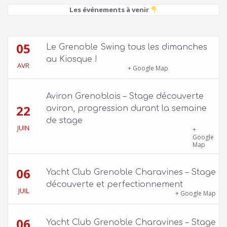
Les événements à venir
05
Le Grenoble Swing tous les dimanches
au Kiosque !
AVR
Kiosque du Jardin de Ville
+ Google Map
Aviron Grenoblois – Stage découverte
22
aviron, progression durant la semaine
de stage
JUIN
39 quai Jongkind, 38000 Grenoble ET 1 Allée
+
Rose Valland, 38000 Grenoble
Google
Map
06
Yacht Club Grenoble Charavines – Stage
découverte et perfectionnement
JUIL
1100 route de Vers-Ars, 38850 Charavines
+ Google Map
06
Yacht Club Grenoble Charavines – Stage