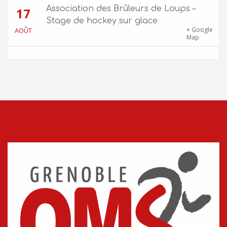
Association des Brûleurs de Loups –
17
Stage de hockey sur glace
Patinoire Pôle Sud – Avenue d’Innsbruck,
+ Google
AOÛT
38000 Grenoble
Map