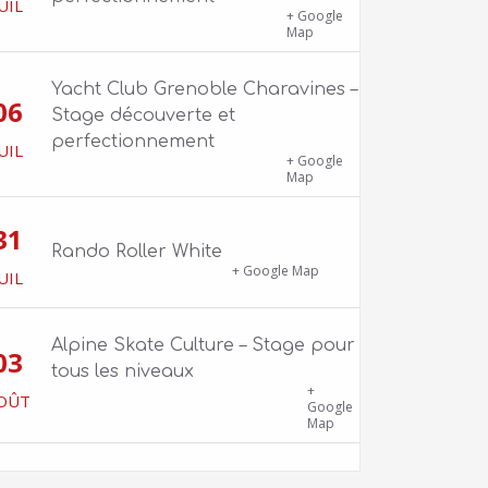
UIL
1100 route de Vers-Ars, 38850
+ Google
Charavines
Map
Yacht Club Grenoble Charavines –
06
Stage découverte et
perfectionnement
UIL
1100 route de Vers-Ars, 38850
+ Google
Charavines
Map
31
Rando Roller White
18 Boulevard Clemenceau
+ Google Map
UIL
Alpine Skate Culture – Stage pour
03
tous les niveaux
Skatepark de la Bifurk – 2 rue Gustave
+
OÛT
Flaubert, 38100 Grenoble
Google
Map