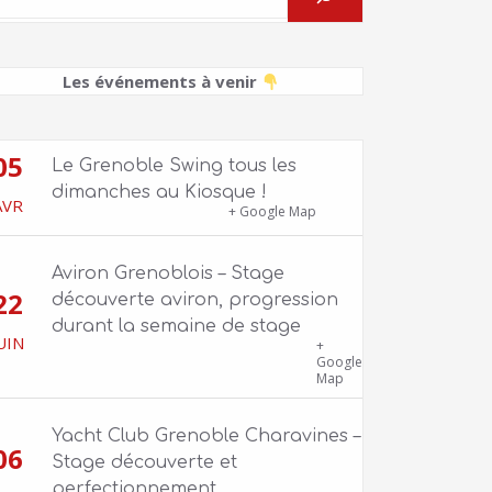
Les événements à venir
05
Le Grenoble Swing tous les
dimanches au Kiosque !
AVR
Kiosque du Jardin de Ville
+ Google Map
Aviron Grenoblois – Stage
22
découverte aviron, progression
durant la semaine de stage
UIN
39 quai Jongkind, 38000 Grenoble ET 1
+
Allée Rose Valland, 38000 Grenoble
Google
Map
Yacht Club Grenoble Charavines –
06
Stage découverte et
perfectionnement