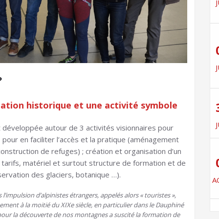
J
J
?
ation historique et une activité symbole
J
st développée autour de 3 activités visionnaires pour
pour en faciliter l’accès et la pratique (aménagement
onstruction de refuges) ; création et organisation d’un
tarifs, matériel et surtout structure de formation et de
servation des glaciers, botanique …).
A
l’impulsion d’alpinistes étrangers, appelés alors « touristes »,
ment à la moitié du XIXe siècle, en particulier dans le Dauphiné
 pour la découverte de nos montagnes a suscité la formation de