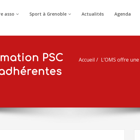
e asso
Sport à Grenoble
Actualités
Agenda
rmation PSC
Accueil
L’OMS offre une 
 adhérentes