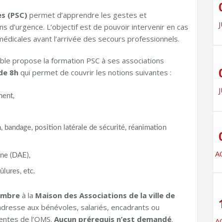
es (PSC)
permet d’apprendre les gestes et
J
 d’urgence. L’objectif est de pouvoir intervenir en cas
médicales avant l’arrivée des secours professionnels.
ble propose la formation PSC à ses associations
de 8h
qui permet de couvrir les notions suivantes :
J
ment,
 bandage, position latérale de sécurité, réanimation
A
rne (DAE),
lures, etc.
embre
à la
Maison des Associations de la ville de
’adresse aux bénévoles, salariés, encadrants ou
rentes de l’OMS.
Aucun prérequis n’est demandé
.
A