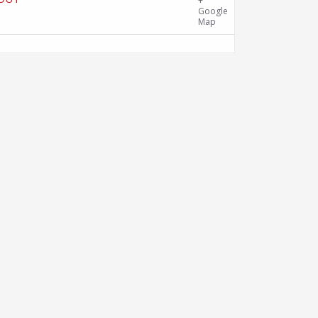
Gîte Chalet Côte Belle – 2 chemin de
+
la Cime, 38114 Vaujany
Google
Map