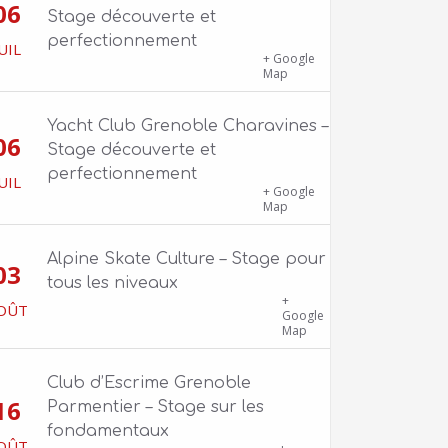
06
Stage découverte et
perfectionnement
UIL
1100 route de Vers-Ars, 38850
+ Google
Charavines
Map
Yacht Club Grenoble Charavines –
06
Stage découverte et
perfectionnement
UIL
1100 route de Vers-Ars, 38850
+ Google
Charavines
Map
Alpine Skate Culture – Stage pour
03
tous les niveaux
Skatepark de la Bifurk – 2 rue Gustave
+
OÛT
Flaubert, 38100 Grenoble
Google
Map
Club d’Escrime Grenoble
16
Parmentier – Stage sur les
fondamentaux
OÛT