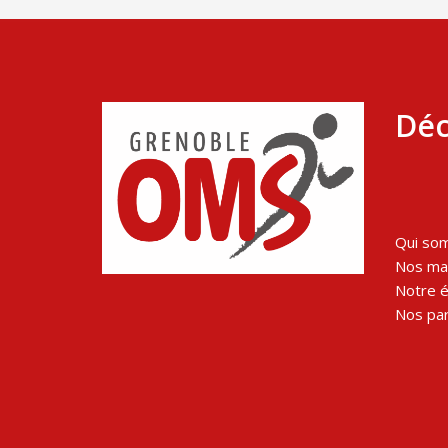
Déc
Qui so
Nos man
Notre 
Nos par