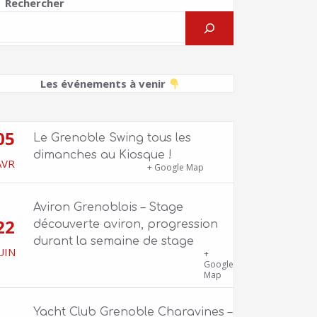
Rechercher
Les événements à venir
05
Le Grenoble Swing tous les
dimanches au Kiosque !
AVR
Kiosque du Jardin de Ville
+ Google Map
Aviron Grenoblois – Stage
22
découverte aviron, progression
durant la semaine de stage
UIN
39 quai Jongkind, 38000 Grenoble ET 1
+
Allée Rose Valland, 38000 Grenoble
Google
Map
Yacht Club Grenoble Charavines –