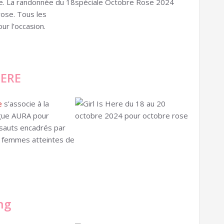
e. La randonnée du 18
ose. Tous les
our l’occasion.
hERE
e
s’associe à la
igue AURA pour
 sauts encadrés par
s femmes atteintes de
ng