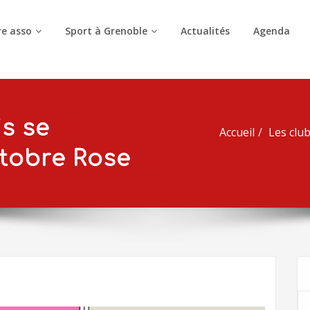
e asso
Sport à Grenoble
Actualités
Agenda
s se
Accueil
Les clu
tobre Rose