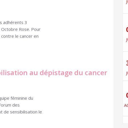
J
s adhérents 3
r Octobre Rose. Pour
e contre le cancer en
J
bilisation au dépistage du cancer
J
quipe féminine du
u Forum des
A
t de sensibilisation le