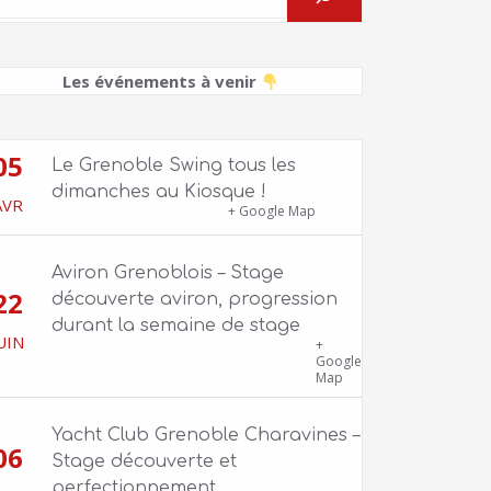
Les événements à venir
05
Le Grenoble Swing tous les
dimanches au Kiosque !
AVR
Kiosque du Jardin de Ville
+ Google Map
Aviron Grenoblois – Stage
22
découverte aviron, progression
durant la semaine de stage
UIN
39 quai Jongkind, 38000 Grenoble ET 1
+
Allée Rose Valland, 38000 Grenoble
Google
Map
Yacht Club Grenoble Charavines –
06
Stage découverte et
perfectionnement