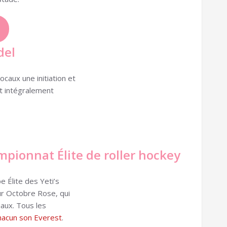
del
caux une initiation et
t intégralement
pionnat Élite de roller hockey
e Élite des Yeti’s
ur Octobre Rose, qui
aux. Tous les
hacun son Everest
.