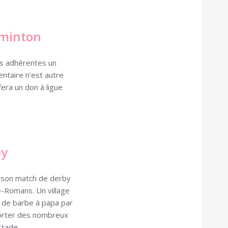
dminton
s adhérentes un
ntaire n’est autre
fera un don à ligue
by
 son match de derby
e-Romans. Un village
 de barbe à papa par
porter des nombreux
stade.