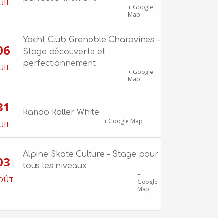
UIL
1100 route de Vers-Ars, 38850
+ Google
Charavines
Map
Yacht Club Grenoble Charavines –
06
Stage découverte et
perfectionnement
UIL
1100 route de Vers-Ars, 38850
+ Google
Charavines
Map
31
Rando Roller White
18 Boulevard Clemenceau
+ Google Map
UIL
Alpine Skate Culture – Stage pour
03
tous les niveaux
Skatepark de la Bifurk – 2 rue Gustave
+
OÛT
Flaubert, 38100 Grenoble
Google
Map