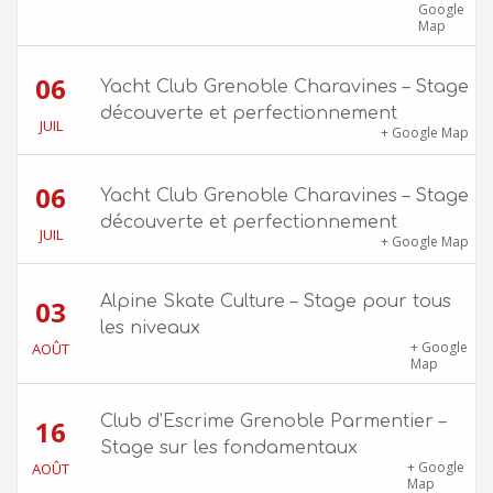
Rose Valland, 38000 Grenoble
Google
Map
06
Yacht Club Grenoble Charavines – Stage
découverte et perfectionnement
JUIL
1100 route de Vers-Ars, 38850 Charavines
+ Google Map
06
Yacht Club Grenoble Charavines – Stage
découverte et perfectionnement
JUIL
1100 route de Vers-Ars, 38850 Charavines
+ Google Map
Alpine Skate Culture – Stage pour tous
03
les niveaux
Skatepark de la Bifurk – 2 rue Gustave
+ Google
AOÛT
Flaubert, 38100 Grenoble
Map
Club d’Escrime Grenoble Parmentier –
16
Stage sur les fondamentaux
Gîte Chalet Côte Belle – 2 chemin de la Cime,
+ Google
AOÛT
38114 Vaujany
Map