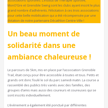
associations sportives. L’Institut de Thérapie Sportive,
MonO’Gre et Grenoble Swing sont les clubs ayant inscrit le plus
grand nombre d’adhérents. Félicitation à ces trois associations
pour cette belle mobilisation qui a été récompensée par une
dotation de notre partenaire Décathlon Centre-Ville !
Un beau moment de
solidarité dans une
ambiance chaleureuse !
Le parcours de 5km, mis en place par l’association Grenoble
Trail, était conçu pour être accessible à toutes et tous. Petits et
grands ont donc foulé le sol du parc samedi matin. La course a
rassemblé des publics très variés avec des familles, des
groupes d’amis mais aussi des coureurs et coureuses qui se
sont inscrits individuellement.
L’évènement a également été ponctué par différentes