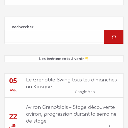
Rechercher
Les événements à venir
05
Le Grenoble Swing tous les dimanches
au Kiosque !
AVR
Kiosque du Jardin de Ville
+ Google Map
Aviron Grenoblois – Stage découverte
22
aviron, progression durant la semaine
de stage
JUIN
39 quai Jongkind, 38000 Grenoble ET 1 Allée
+