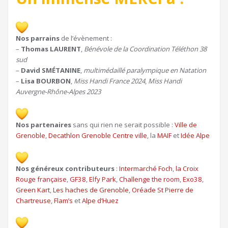
Nos parrains
de l’évènement :
–
Thomas LAURENT
,
Bénévole de la Coordination Téléthon 38
sud
–
David SMÉTANINE
,
multimédaillé paralympique en Natation
–
Lisa BOURBON
,
Miss Handi France 2024
,
Miss Handi
Auvergne-Rhône-Alpes 2023
Nos partenaires
sans qui rien ne serait possible :
Ville de
Grenoble
,
Decathlon Grenoble Centre ville
, la
MAIF
et
Idée Alpe
Nos généreux contributeurs
:
Intermarché Foch
,
la Croix
Rouge française
,
GF38
,
Elfy Park
,
Challenge the room
,
Exo38
,
Green Kart
,
Les haches de Grenoble
,
Oréade St Pierre de
Chartreuse
,
Flam’s
et
Alpe d’Huez