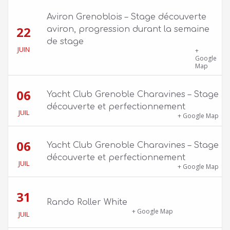
Aviron Grenoblois – Stage découverte
22
aviron, progression durant la semaine
de stage
JUIN
39 quai Jongkind, 38000 Grenoble ET 1 Allée
+
Rose Valland, 38000 Grenoble
Google
Map
06
Yacht Club Grenoble Charavines – Stage
découverte et perfectionnement
JUIL
1100 route de Vers-Ars, 38850 Charavines
+ Google Map
06
Yacht Club Grenoble Charavines – Stage
découverte et perfectionnement
JUIL
1100 route de Vers-Ars, 38850 Charavines
+ Google Map
31
Rando Roller White
18 Boulevard Clemenceau
+ Google Map
JUIL