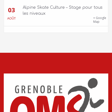
Alpine Skate Culture – Stage pour tous
03
les niveaux
Skatepark de la Bifurk – 2 rue Gustave
+ Google
AOÛT
Flaubert, 38100 Grenoble
Map