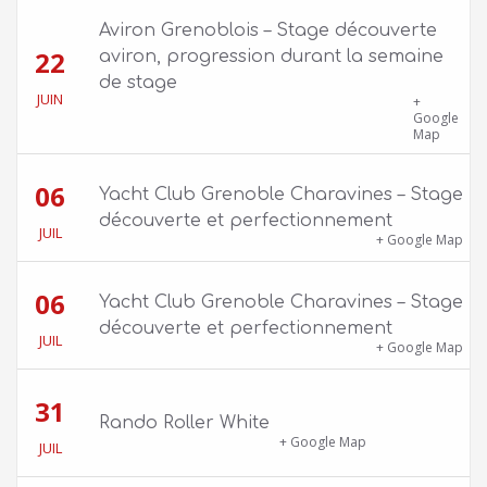
Aviron Grenoblois – Stage découverte
22
aviron, progression durant la semaine
de stage
JUIN
39 quai Jongkind, 38000 Grenoble ET 1 Allée
+
Rose Valland, 38000 Grenoble
Google
Map
06
Yacht Club Grenoble Charavines – Stage
découverte et perfectionnement
JUIL
1100 route de Vers-Ars, 38850 Charavines
+ Google Map
06
Yacht Club Grenoble Charavines – Stage
découverte et perfectionnement
JUIL
1100 route de Vers-Ars, 38850 Charavines
+ Google Map
31
Rando Roller White
18 Boulevard Clemenceau
+ Google Map
JUIL