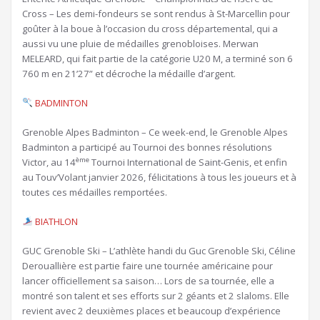
Cross – Les demi-fondeurs se sont rendus à St-Marcellin pour
goûter à la boue à l’occasion du cross départemental, qui a
aussi vu une pluie de médailles grenobloises. Merwan
MELEARD, qui fait partie de la catégorie U20 M, a terminé son 6
760 m en 21’27” et décroche la médaille d’argent.
BADMINTON
Grenoble Alpes Badminton – Ce week-end, le Grenoble Alpes
Badminton a participé au Tournoi des bonnes résolutions
ème
Victor, au 14
Tournoi International de Saint-Genis, et enfin
au Touv’Volant janvier 2026, félicitations à tous les joueurs et à
toutes ces médailles remportées.
BIATHLON
GUC Grenoble Ski – L’athlète handi du Guc Grenoble Ski, Céline
Derouallière est partie faire une tournée américaine pour
lancer officiellement sa saison… Lors de sa tournée, elle a
montré son talent et ses efforts sur 2 géants et 2 slaloms. Elle
revient avec 2 deuxièmes places et beaucoup d’expérience