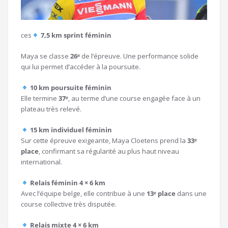
ces
7,5 km sprint féminin
Maya se classe
26ᵉ
de l’épreuve. Une performance solide
qui lui permet d’accéder à la poursuite.
10 km poursuite féminin
Elle termine
37ᵉ
, au terme d’une course engagée face à un
plateau très relevé.
15 km individuel féminin
Sur cette épreuve exigeante, Maya Cloetens prend la
33ᵉ
place
, confirmant sa régularité au plus haut niveau
international.
Relais féminin 4 × 6 km
Avec l’équipe belge, elle contribue à une
13ᵉ place
dans une
course collective très disputée.
Relais mixte 4 × 6 km