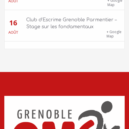
Skatepark de la Bifurk – 2 rue Gustave
+ Google
AOÛT
Flaubert, 38100 Grenoble
Map
Club d’Escrime Grenoble Parmentier –
16
Stage sur les fondamentaux
Gîte Chalet Côte Belle – 2 chemin de la Cime,
+ Google
AOÛT
38114 Vaujany
Map