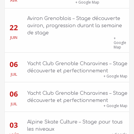
AVR
Kiosque du Jardin de Ville
+ Google Map
Aviron Grenoblois – Stage découverte
22
aviron, progression durant la semaine
de stage
JUIN
39 quai Jongkind, 38000 Grenoble ET 1 Allée
+
Rose Valland, 38000 Grenoble
Google
Map
06
Yacht Club Grenoble Charavines – Stage
découverte et perfectionnement
JUIL
1100 route de Vers-Ars, 38850 Charavines
+ Google Map
06
Yacht Club Grenoble Charavines – Stage
découverte et perfectionnement
JUIL
1100 route de Vers-Ars, 38850 Charavines
+ Google Map
Alpine Skate Culture – Stage pour tous
03
les niveaux