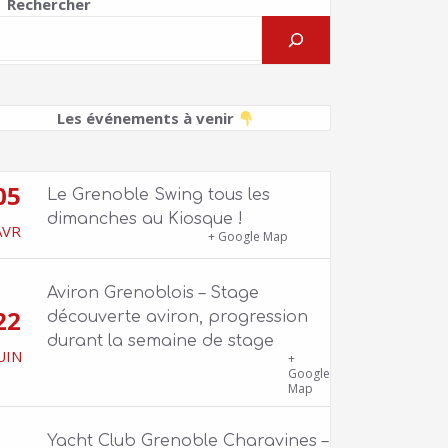
Rechercher
Les événements à venir
05
Le Grenoble Swing tous les
dimanches au Kiosque !
AVR
Kiosque du Jardin de Ville
+ Google Map
Aviron Grenoblois – Stage
22
découverte aviron, progression
durant la semaine de stage
UIN
39 quai Jongkind, 38000 Grenoble ET 1
+
Allée Rose Valland, 38000 Grenoble
Google
Map
Yacht Club Grenoble Charavines –