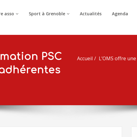
e asso
Sport à Grenoble
Actualités
Agenda
rmation PSC
Accueil
L’OMS offre une 
 adhérentes