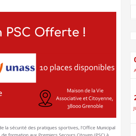
J
la sécurité des pratiques sportives, l’Office Municipal
 de formation aux Premiers Secours Citoyen (PSC) à