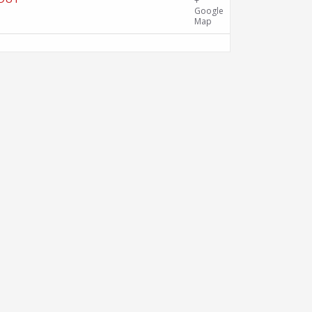
Gîte Chalet Côte Belle – 2 chemin de
+
la Cime, 38114 Vaujany
Google
Map