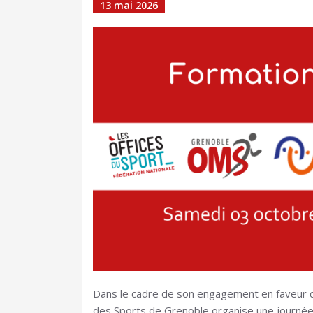
13 mai 2026
Dans le cadre de son engagement en faveur de 
des Sports de Grenoble organise une journée