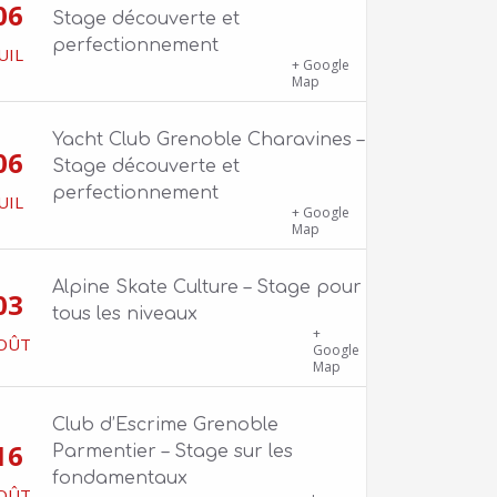
06
Stage découverte et
perfectionnement
UIL
1100 route de Vers-Ars, 38850
+ Google
Charavines
Map
Yacht Club Grenoble Charavines –
06
Stage découverte et
perfectionnement
UIL
1100 route de Vers-Ars, 38850
+ Google
Charavines
Map
Alpine Skate Culture – Stage pour
03
tous les niveaux
Skatepark de la Bifurk – 2 rue Gustave
+
OÛT
Flaubert, 38100 Grenoble
Google
Map
Club d’Escrime Grenoble
16
Parmentier – Stage sur les
fondamentaux
OÛT