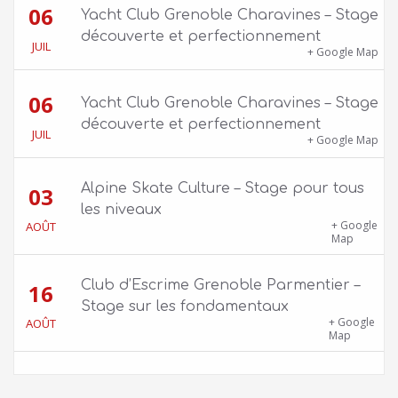
06
Yacht Club Grenoble Charavines – Stage
découverte et perfectionnement
JUIL
1100 route de Vers-Ars, 38850 Charavines
+ Google Map
06
Yacht Club Grenoble Charavines – Stage
découverte et perfectionnement
JUIL
1100 route de Vers-Ars, 38850 Charavines
+ Google Map
Alpine Skate Culture – Stage pour tous
03
les niveaux
Skatepark de la Bifurk – 2 rue Gustave
+ Google
AOÛT
Flaubert, 38100 Grenoble
Map
Club d’Escrime Grenoble Parmentier –
16
Stage sur les fondamentaux
Gîte Chalet Côte Belle – 2 chemin de la Cime,
+ Google
AOÛT
38114 Vaujany
Map