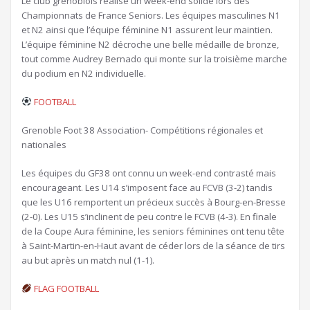
Le club grenoblois réalise un week-end solide lors des
Championnats de France Seniors. Les équipes masculines N1
et N2 ainsi que l’équipe féminine N1 assurent leur maintien.
L’équipe féminine N2 décroche une belle médaille de bronze,
tout comme Audrey Bernado qui monte sur la troisième marche
du podium en N2 individuelle.
FOOTBALL
Grenoble Foot 38 Association- Compétitions régionales et
nationales
Les équipes du GF38 ont connu un week-end contrasté mais
encourageant. Les U14 s’imposent face au FCVB (3-2) tandis
que les U16 remportent un précieux succès à Bourg-en-Bresse
(2-0). Les U15 s’inclinent de peu contre le FCVB (4-3). En finale
de la Coupe Aura féminine, les seniors féminines ont tenu tête
à Saint-Martin-en-Haut avant de céder lors de la séance de tirs
au but après un match nul (1-1).
FLAG FOOTBALL