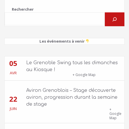
Rechercher
Les événements à venir
05
Le Grenoble Swing tous les dimanches
au Kiosque !
AVR
Kiosque du Jardin de Ville
+ Google Map
Aviron Grenoblois – Stage découverte
22
aviron, progression durant la semaine
de stage
JUIN
39 quai Jongkind, 38000 Grenoble ET 1 Allée
+
Rose Valland, 38000 Grenoble
Google
Map