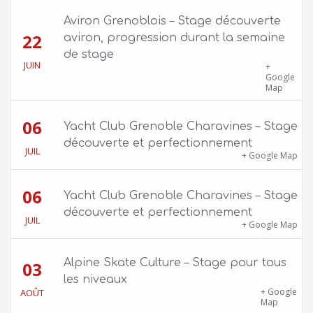
Aviron Grenoblois – Stage découverte
22
aviron, progression durant la semaine
de stage
JUIN
39 quai Jongkind, 38000 Grenoble ET 1 Allée
+
Rose Valland, 38000 Grenoble
Google
Map
06
Yacht Club Grenoble Charavines – Stage
découverte et perfectionnement
JUIL
1100 route de Vers-Ars, 38850 Charavines
+ Google Map
06
Yacht Club Grenoble Charavines – Stage
découverte et perfectionnement
JUIL
1100 route de Vers-Ars, 38850 Charavines
+ Google Map
Alpine Skate Culture – Stage pour tous
03
les niveaux
Skatepark de la Bifurk – 2 rue Gustave
+ Google
AOÛT
Flaubert, 38100 Grenoble
Map