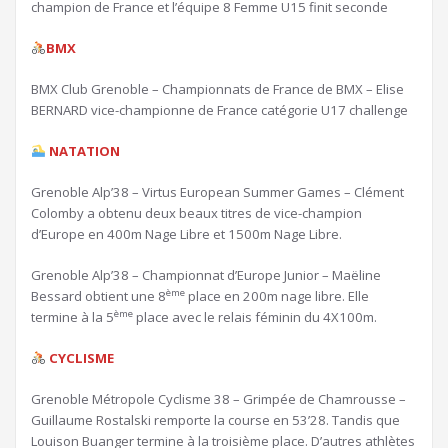
champion de France et l’équipe 8 Femme U15 finit seconde
BMX
BMX Club Grenoble – Championnats de France de BMX – Elise
BERNARD vice-championne de France catégorie U17 challenge
NATATION
Grenoble Alp’38 – Virtus European Summer Games – Clément
Colomby a obtenu deux beaux titres de vice-champion
d’Europe en 400m Nage Libre et 1500m Nage Libre.
Grenoble Alp’38 – Championnat d’Europe Junior – Maëline
ème
Bessard obtient une 8
place en 200m nage libre. Elle
ème
termine à la 5
place avec le relais féminin du 4X100m.
CYCLISME
Grenoble Métropole Cyclisme 38 – Grimpée de Chamrousse –
Guillaume Rostalski remporte la course en 53’28. Tandis que
Louison Buanger termine à la troisième place. D’autres athlètes