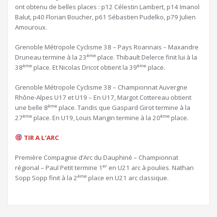
ont obtenu de belles places : p12 Célestin Lambert, p14 Imanol
Balut, p40 Florian Boucher, p61 Sébastien Pudelko, p79 Julien
Amouroux.
Grenoble Métropole Cyclisme 38 – Pays Roannais – Maxandre
ème
Druneau termine à la 23
place. Thibault Delerce finit lui à la
ème
ème
38
place. Et Nicolas Dricot obtient la 39
place.
Grenoble Métropole Cyclisme 38 – Championnat Auvergne
Rhône-Alpes U17 et U19 – En U17, Margot Cottereau obtient
ème
une belle 8
place. Tandis que Gaspard Girot termine à la
ème
ème
27
place. En U19, Louis Mangin termine à la 20
place.
TIR A L’ARC
Première Compagnie d’Arc du Dauphiné – Championnat
er
régional – Paul Petit termine 1
en U21 arc à poulies. Nathan
ème
Sopp Sopp finit à la 2
place en U21 arc classique.