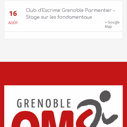
Club d’Escrime Grenoble Parmentier –
16
Stage sur les fondamentaux
Gîte Chalet Côte Belle – 2 chemin de la Cime,
+ Google
AOÛT
38114 Vaujany
Map