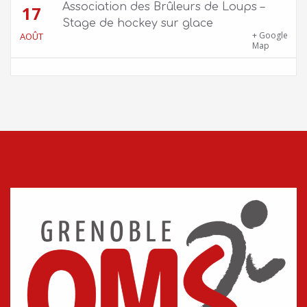
Association des Brûleurs de Loups –
17
Stage de hockey sur glace
Patinoire Pôle Sud – Avenue d’Innsbruck,
+ Google
AOÛT
38000 Grenoble
Map