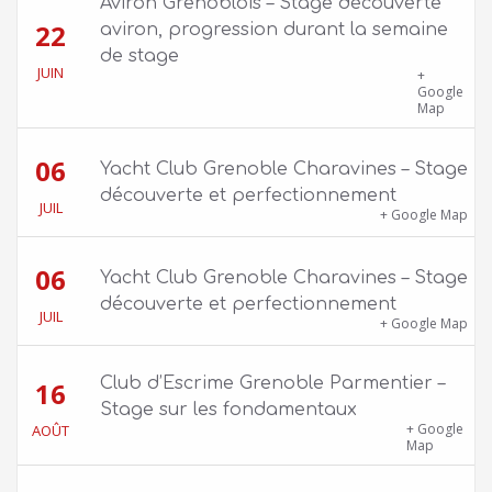
Aviron Grenoblois – Stage découverte
22
aviron, progression durant la semaine
de stage
JUIN
39 quai Jongkind, 38000 Grenoble ET 1 Allée
+
Rose Valland, 38000 Grenoble
Google
Map
06
Yacht Club Grenoble Charavines – Stage
découverte et perfectionnement
JUIL
1100 route de Vers-Ars, 38850 Charavines
+ Google Map
06
Yacht Club Grenoble Charavines – Stage
découverte et perfectionnement
JUIL
1100 route de Vers-Ars, 38850 Charavines
+ Google Map
Club d’Escrime Grenoble Parmentier –
16
Stage sur les fondamentaux
Gîte Chalet Côte Belle – 2 chemin de la Cime,
+ Google
AOÛT
38114 Vaujany
Map