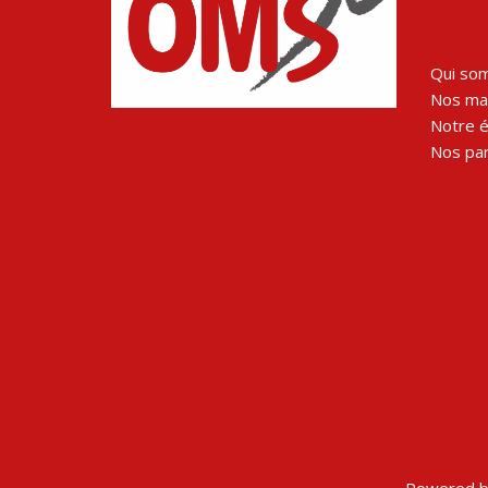
Qui so
Nos man
Notre 
Nos par