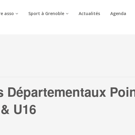
e asso
Sport à Grenoble
Actualités
Agenda
 Départementaux Poin
 & U16