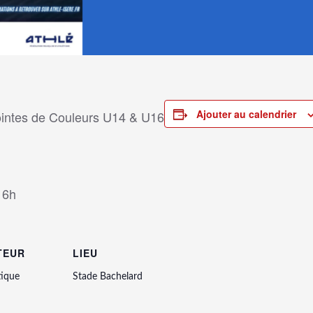
Ajouter au calendrier
intes de Couleurs U14 & U16
16h
TEUR
LIEU
tique
Stade Bachelard