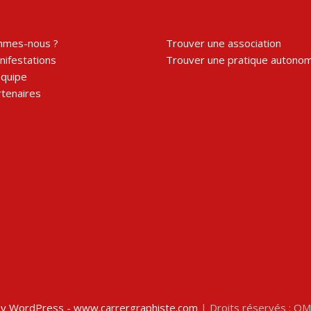
mmes-nous ?
Trouver une association
ifestations
Trouver une pratique autono
équipe
tenaires
y WordPress - www.carrergraphiste.com
| Droits réservés : O