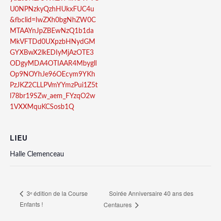
U0NPNzkyQzhHUkxFUC4u
&fbclid=IwZXh0bgNhZW0C
MTAAYnJpZBEwNzQ1b1da
MkVFTDd0UXpzbHNydGM
GYXBwX2lkEDIyMjAzOTE3
ODgyMDA4OTIAAR4Mbygll
Op9NOYhJe96OEcym9YKh
PzJKZ2CLLPVmYYmzPui1Z5t
l78br19SZw_aem_FYzqO2w
1VXXMquKCSosb1Q
LIEU
Halle Clemenceau
Soirée Anniversaire 40 ans des
3ᵉ édition de la Course
Enfants !
Centaures