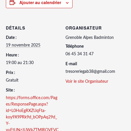
Ajouter au calendrier
DÉTAILS
ORGANISATEUR
Date :
Grenoble Alpes Badminton
19 novembre 2025
Téléphone
06 45 34 31 47
Heure :
19:00 au 21:30
E-mail
tresoreriegab38@gmail.com
Prix :
Gratuit
Voir le site Organisateur
Site :
https://forms.office.com/Pag
es/ResponsePage.aspx?
id=L0HoEgRXZUqFta-
koy9X9PRk9d_bOPpAq29d_
Y-
yuEtUNzJUWkZTMlROVFVC