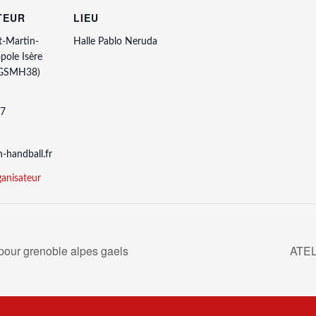
TEUR
LIEU
t-Martin-
Halle Pablo Neruda
pole Isère
(GSMH38)
37
handball.fr
ganisateur
our grenoble alpes gaels
ATE