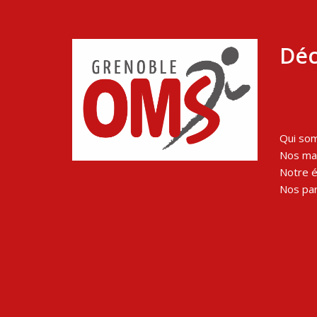
Déc
Qui so
Nos man
Notre 
Nos par