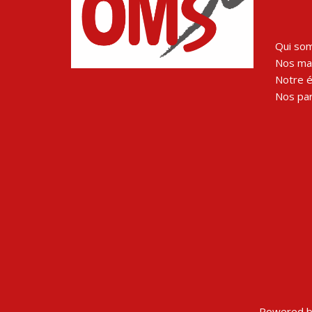
Qui so
Nos man
Notre 
Nos par
Powered b