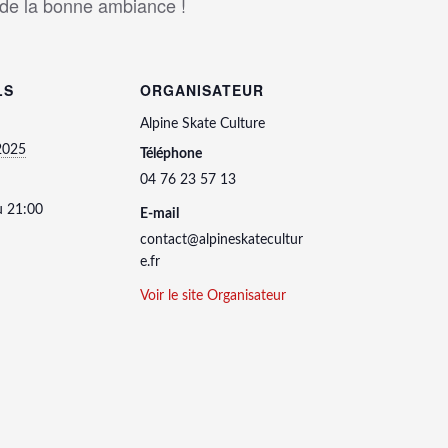
t de la bonne ambiance !
LS
ORGANISATEUR
Alpine Skate Culture
2025
Téléphone
04 76 23 57 13
u 21:00
E-mail
contact@alpineskatecultur
e.fr
Voir le site Organisateur