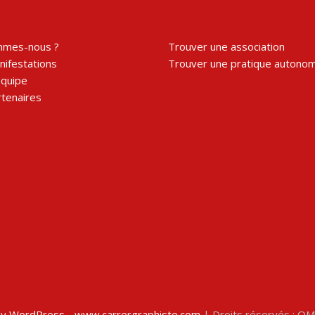
mmes-nous ?
Trouver une association
ifestations
Trouver une pratique autono
équipe
tenaires
y WordPress - www.carrergraphiste.com
| Droits réservés : O