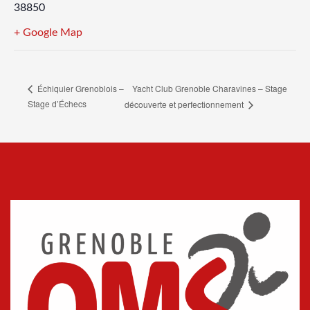
38850
+ Google Map
Yacht Club Grenoble Charavines – Stage
Échiquier Grenoblois –
Stage d’Échecs
découverte et perfectionnement