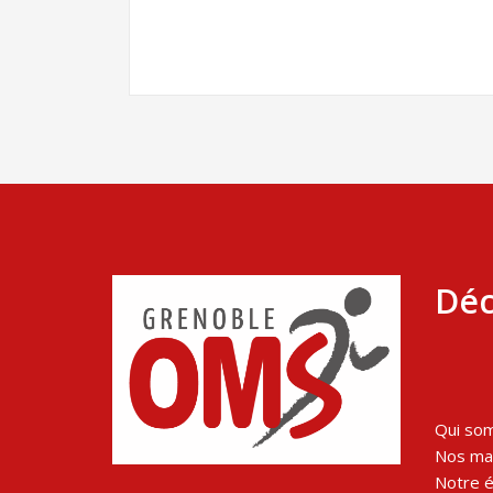
Déc
Qui so
Nos man
Notre 