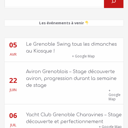
Les événements à venir
05
Le Grenoble Swing tous les dimanches
au Kiosque !
AVR
Kiosque du Jardin de Ville
+ Google Map
Aviron Grenoblois – Stage découverte
22
aviron, progression durant la semaine
de stage
JUIN
39 quai Jongkind, 38000 Grenoble ET 1 Allée
+
Rose Valland, 38000 Grenoble
Google
Map
06
Yacht Club Grenoble Charavines – Stage
découverte et perfectionnement
JUIL
1100 route de Vers-Ars, 38850 Charavines
+ Google Map