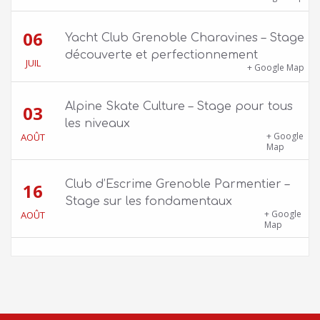
06
Yacht Club Grenoble Charavines – Stage
découverte et perfectionnement
JUIL
1100 route de Vers-Ars, 38850 Charavines
+ Google Map
Alpine Skate Culture – Stage pour tous
03
les niveaux
Skatepark de la Bifurk – 2 rue Gustave
+ Google
AOÛT
Flaubert, 38100 Grenoble
Map
Club d’Escrime Grenoble Parmentier –
16
Stage sur les fondamentaux
Gîte Chalet Côte Belle – 2 chemin de la Cime,
+ Google
AOÛT
38114 Vaujany
Map