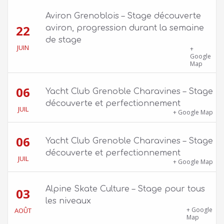
Aviron Grenoblois – Stage découverte
22
aviron, progression durant la semaine
de stage
JUIN
39 quai Jongkind, 38000 Grenoble ET 1 Allée
+
Rose Valland, 38000 Grenoble
Google
Map
06
Yacht Club Grenoble Charavines – Stage
découverte et perfectionnement
JUIL
1100 route de Vers-Ars, 38850 Charavines
+ Google Map
06
Yacht Club Grenoble Charavines – Stage
découverte et perfectionnement
JUIL
1100 route de Vers-Ars, 38850 Charavines
+ Google Map
Alpine Skate Culture – Stage pour tous
03
les niveaux
Skatepark de la Bifurk – 2 rue Gustave
+ Google
AOÛT
Flaubert, 38100 Grenoble
Map