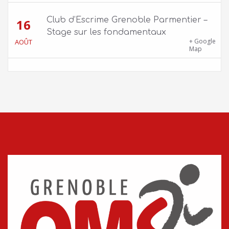
Club d’Escrime Grenoble Parmentier –
16
Stage sur les fondamentaux
Gîte Chalet Côte Belle – 2 chemin de la Cime,
+ Google
AOÛT
38114 Vaujany
Map