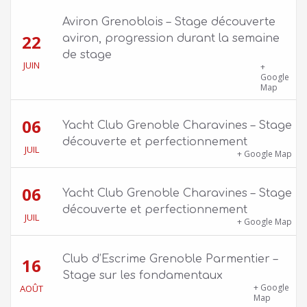
Aviron Grenoblois – Stage découverte
22
aviron, progression durant la semaine
de stage
JUIN
39 quai Jongkind, 38000 Grenoble ET 1 Allée
+
Rose Valland, 38000 Grenoble
Google
Map
06
Yacht Club Grenoble Charavines – Stage
découverte et perfectionnement
JUIL
1100 route de Vers-Ars, 38850 Charavines
+ Google Map
06
Yacht Club Grenoble Charavines – Stage
découverte et perfectionnement
JUIL
1100 route de Vers-Ars, 38850 Charavines
+ Google Map
Club d’Escrime Grenoble Parmentier –
16
Stage sur les fondamentaux
Gîte Chalet Côte Belle – 2 chemin de la Cime,
+ Google
AOÛT
38114 Vaujany
Map