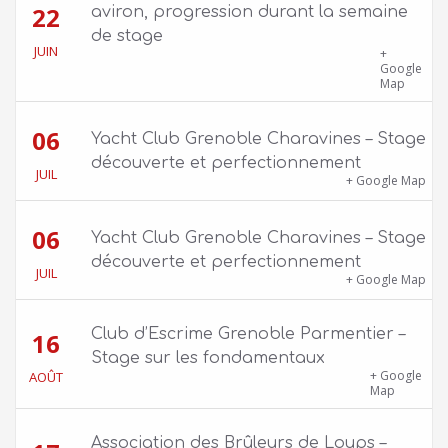
22
aviron, progression durant la semaine
de stage
JUIN
39 quai Jongkind, 38000 Grenoble ET 1 Allée
+
Rose Valland, 38000 Grenoble
Google
Map
06
Yacht Club Grenoble Charavines – Stage
découverte et perfectionnement
JUIL
1100 route de Vers-Ars, 38850 Charavines
+ Google Map
06
Yacht Club Grenoble Charavines – Stage
découverte et perfectionnement
JUIL
1100 route de Vers-Ars, 38850 Charavines
+ Google Map
Club d’Escrime Grenoble Parmentier –
16
Stage sur les fondamentaux
Gîte Chalet Côte Belle – 2 chemin de la Cime,
+ Google
AOÛT
38114 Vaujany
Map
Association des Brûleurs de Loups –