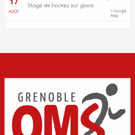
17
Stage de hockey sur glace
Patinoire Pôle Sud – Avenue d’Innsbruck,
+ Google
AOÛT
38000 Grenoble
Map