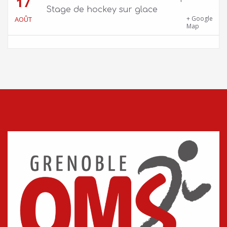
17
Stage de hockey sur glace
Patinoire Pôle Sud – Avenue d’Innsbruck,
+ Google
AOÛT
38000 Grenoble
Map