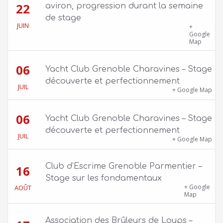
22
aviron, progression durant la semaine
de stage
JUIN
39 quai Jongkind, 38000 Grenoble ET 1 Allée
+
Rose Valland, 38000 Grenoble
Google
Map
06
Yacht Club Grenoble Charavines – Stage
découverte et perfectionnement
JUIL
1100 route de Vers-Ars, 38850 Charavines
+ Google Map
06
Yacht Club Grenoble Charavines – Stage
découverte et perfectionnement
JUIL
1100 route de Vers-Ars, 38850 Charavines
+ Google Map
Club d’Escrime Grenoble Parmentier –
16
Stage sur les fondamentaux
Gîte Chalet Côte Belle – 2 chemin de la Cime,
+ Google
AOÛT
38114 Vaujany
Map
Association des Brûleurs de Loups –