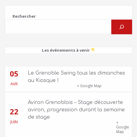
Rechercher
Les événements à venir
05
Le Grenoble Swing tous les dimanches
au Kiosque !
AVR
Kiosque du Jardin de Ville
+ Google Map
Aviron Grenoblois – Stage découverte
22
aviron, progression durant la semaine
de stage
JUIN
39 quai Jongkind, 38000 Grenoble ET 1 Allée
+
Rose Valland, 38000 Grenoble
Google
Map