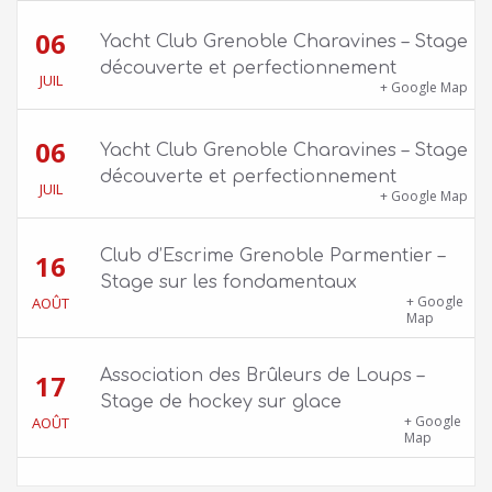
06
Yacht Club Grenoble Charavines – Stage
découverte et perfectionnement
JUIL
1100 route de Vers-Ars, 38850 Charavines
+ Google Map
06
Yacht Club Grenoble Charavines – Stage
découverte et perfectionnement
JUIL
1100 route de Vers-Ars, 38850 Charavines
+ Google Map
Club d’Escrime Grenoble Parmentier –
16
Stage sur les fondamentaux
Gîte Chalet Côte Belle – 2 chemin de la Cime,
+ Google
AOÛT
38114 Vaujany
Map
Association des Brûleurs de Loups –
17
Stage de hockey sur glace
Patinoire Pôle Sud – Avenue d’Innsbruck,
+ Google
AOÛT
38000 Grenoble
Map