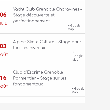
Yacht Club Grenoble Charavines –
06
Stage découverte et
perfectionnement
JUIL
1100 route de Vers-Ars, 38850
+ Google
Charavines
Map
Alpine Skate Culture – Stage pour
03
tous les niveaux
Skatepark de la Bifurk – 2 rue Gustave
+
AOÛT
Flaubert, 38100 Grenoble
Google
Map
Club d’Escrime Grenoble
16
Parmentier – Stage sur les
fondamentaux
AOÛT
Gîte Chalet Côte Belle – 2 chemin de la
+ Google
Cime, 38114 Vaujany
Map