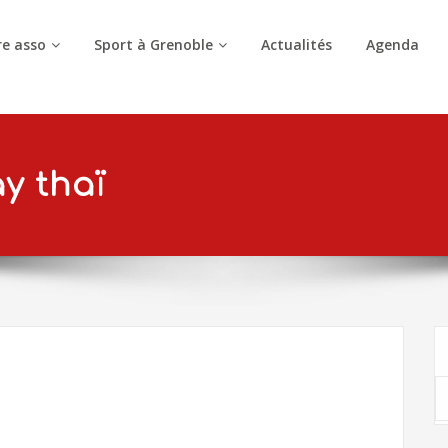
e asso
Sport à Grenoble
Actualités
Agenda
y thaï