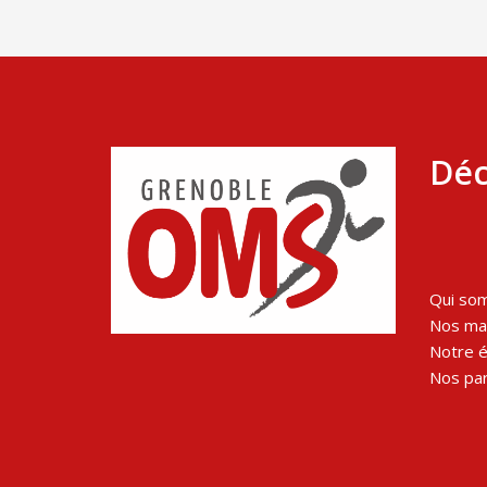
Déc
Qui so
Nos man
Notre 
Nos par