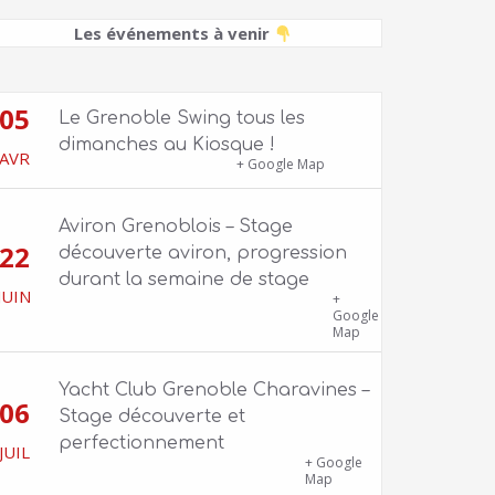
Les événements à venir
05
Le Grenoble Swing tous les
dimanches au Kiosque !
AVR
Kiosque du Jardin de Ville
+ Google Map
Aviron Grenoblois – Stage
22
découverte aviron, progression
durant la semaine de stage
JUIN
39 quai Jongkind, 38000 Grenoble ET 1
+
Allée Rose Valland, 38000 Grenoble
Google
Map
Yacht Club Grenoble Charavines –
06
Stage découverte et
perfectionnement
JUIL
1100 route de Vers-Ars, 38850
+ Google
Charavines
Map