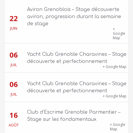
Aviron Grenoblois – Stage découverte
22
aviron, progression durant la semaine
de stage
JUIN
39 quai Jongkind, 38000 Grenoble ET 1 Allée
+
Rose Valland, 38000 Grenoble
Google
Map
06
Yacht Club Grenoble Charavines – Stage
découverte et perfectionnement
JUIL
1100 route de Vers-Ars, 38850 Charavines
+ Google Map
06
Yacht Club Grenoble Charavines – Stage
découverte et perfectionnement
JUIL
1100 route de Vers-Ars, 38850 Charavines
+ Google Map
Club d’Escrime Grenoble Parmentier –
16
Stage sur les fondamentaux
Gîte Chalet Côte Belle – 2 chemin de la Cime,
+ Google
AOÛT
38114 Vaujany
Map