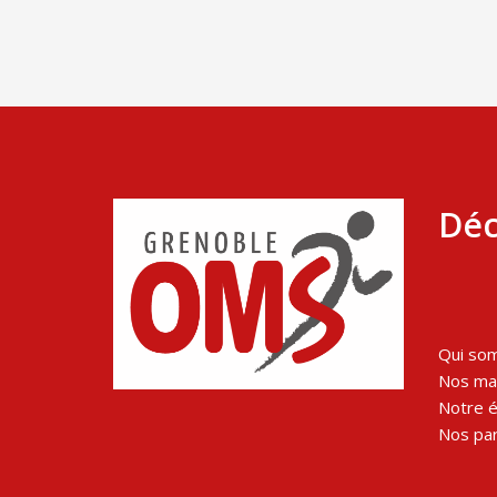
Déc
Qui so
Nos man
Notre 
Nos par