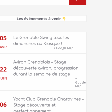
Les événements à venir
05
Le Grenoble Swing tous les
dimanches au Kiosque !
AVR
Kiosque du Jardin de Ville
+ Google Map
Aviron Grenoblois – Stage
22
découverte aviron, progression
durant la semaine de stage
JUIN
39 quai Jongkind, 38000 Grenoble ET 1
+
Allée Rose Valland, 38000 Grenoble
Google
Map
Yacht Club Grenoble Charavines –
06
Stage découverte et
perfectionnement