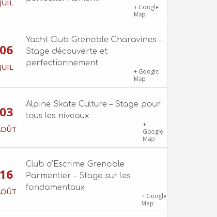
JUIL
1100 route de Vers-Ars, 38850
+ Google
Charavines
Map
Yacht Club Grenoble Charavines –
06
Stage découverte et
perfectionnement
JUIL
1100 route de Vers-Ars, 38850
+ Google
Charavines
Map
Alpine Skate Culture – Stage pour
03
tous les niveaux
Skatepark de la Bifurk – 2 rue Gustave
+
AOÛT
Flaubert, 38100 Grenoble
Google
Map
Club d’Escrime Grenoble
16
Parmentier – Stage sur les
fondamentaux
AOÛT
Gîte Chalet Côte Belle – 2 chemin de la
+ Google
Cime, 38114 Vaujany
Map