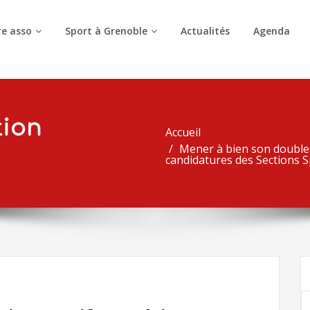
e asso
Sport à Grenoble
Actualités
Agenda
tion
Accueil
Mener à bien son double p
candidatures des Sections S