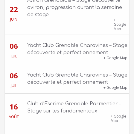
Aviron Grenoblois – Stage découverte
22
aviron, progression durant la semaine
de stage
JUIN
39 quai Jongkind, 38000 Grenoble ET 1 Allée
+
Rose Valland, 38000 Grenoble
Google
Map
06
Yacht Club Grenoble Charavines – Stage
découverte et perfectionnement
JUIL
1100 route de Vers-Ars, 38850 Charavines
+ Google Map
06
Yacht Club Grenoble Charavines – Stage
découverte et perfectionnement
JUIL
1100 route de Vers-Ars, 38850 Charavines
+ Google Map
Club d’Escrime Grenoble Parmentier –
16
Stage sur les fondamentaux
Gîte Chalet Côte Belle – 2 chemin de la Cime,
+ Google
AOÛT
38114 Vaujany
Map