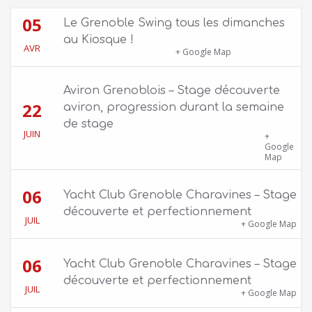
05
Le Grenoble Swing tous les dimanches
au Kiosque !
AVR
Kiosque du Jardin de Ville
+ Google Map
Aviron Grenoblois – Stage découverte
22
aviron, progression durant la semaine
de stage
JUIN
39 quai Jongkind, 38000 Grenoble ET 1 Allée
+
Rose Valland, 38000 Grenoble
Google
Map
06
Yacht Club Grenoble Charavines – Stage
découverte et perfectionnement
JUIL
1100 route de Vers-Ars, 38850 Charavines
+ Google Map
06
Yacht Club Grenoble Charavines – Stage
découverte et perfectionnement
JUIL
1100 route de Vers-Ars, 38850 Charavines
+ Google Map