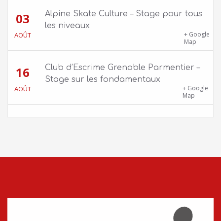
Alpine Skate Culture – Stage pour tous
03
les niveaux
Skatepark de la Bifurk – 2 rue Gustave
+ Google
AOÛT
Flaubert, 38100 Grenoble
Map
Club d’Escrime Grenoble Parmentier –
16
Stage sur les fondamentaux
Gîte Chalet Côte Belle – 2 chemin de la Cime,
+ Google
AOÛT
38114 Vaujany
Map