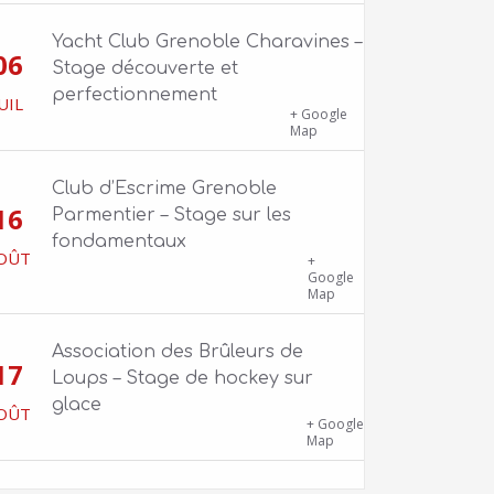
Yacht Club Grenoble Charavines –
06
Stage découverte et
perfectionnement
UIL
1100 route de Vers-Ars, 38850
+ Google
Charavines
Map
Club d’Escrime Grenoble
16
Parmentier – Stage sur les
fondamentaux
OÛT
Gîte Chalet Côte Belle – 2 chemin de
+
la Cime, 38114 Vaujany
Google
Map
Association des Brûleurs de
17
Loups – Stage de hockey sur
glace
OÛT
Patinoire Pôle Sud – Avenue
+ Google
d’Innsbruck, 38000 Grenoble
Map