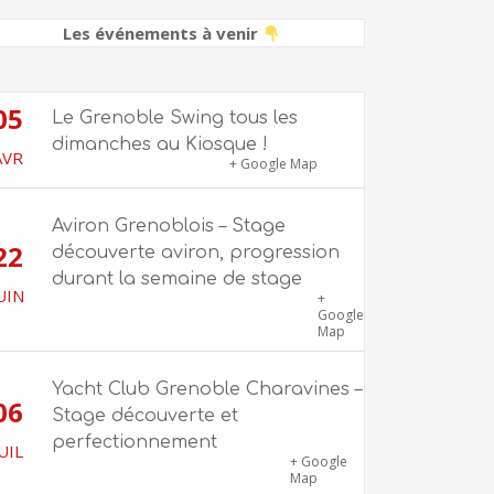
Les événements à venir
05
Le Grenoble Swing tous les
dimanches au Kiosque !
AVR
Kiosque du Jardin de Ville
+ Google Map
Aviron Grenoblois – Stage
22
découverte aviron, progression
durant la semaine de stage
UIN
39 quai Jongkind, 38000 Grenoble ET 1
+
Allée Rose Valland, 38000 Grenoble
Google
Map
Yacht Club Grenoble Charavines –
06
Stage découverte et
perfectionnement
UIL
1100 route de Vers-Ars, 38850
+ Google
Charavines
Map