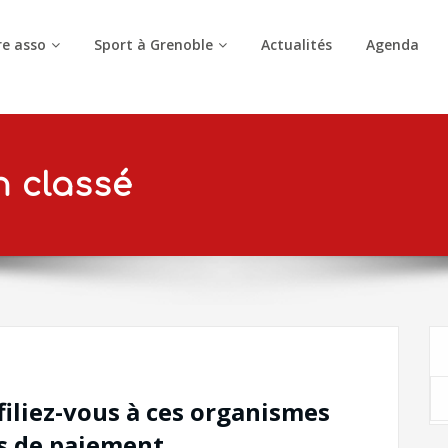
e asso
Sport à Grenoble
Actualités
Agenda
 classé
ffiliez-vous à ces organismes
ns de paiement