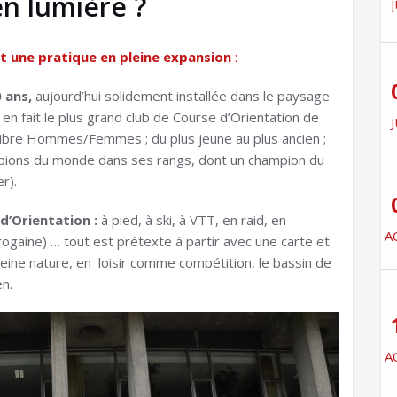
n lumière ?
J
t une pratique en pleine expansion
:
0 ans,
aujourd’hui solidement installée dans le paysage
en fait le plus grand club de Course d’Orientation de
J
uilibre Hommes/Femmes ; du plus jeune au plus ancien ;
mpions du monde dans ses rangs, dont un champion du
r).
d’Orientation :
à pied, à ski, à VTT, en raid, en
A
rogaine) … tout est prétexte à partir avec une carte et
leine nature, en loisir comme compétition, le bassin de
en.
A