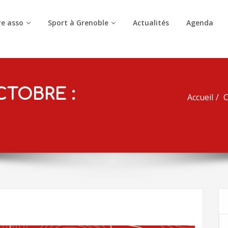
e asso
Sport à Grenoble
Actualités
Agenda
CTOBRE :
Accueil
C