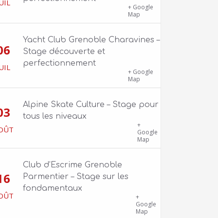
UIL
1100 route de Vers-Ars, 38850
+ Google
Charavines
Map
Yacht Club Grenoble Charavines –
06
Stage découverte et
perfectionnement
UIL
1100 route de Vers-Ars, 38850
+ Google
Charavines
Map
Alpine Skate Culture – Stage pour
03
tous les niveaux
Skatepark de la Bifurk – 2 rue Gustave
+
OÛT
Flaubert, 38100 Grenoble
Google
Map
Club d’Escrime Grenoble
16
Parmentier – Stage sur les
fondamentaux
OÛT
Gîte Chalet Côte Belle – 2 chemin de
+
la Cime, 38114 Vaujany
Google
Map