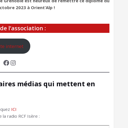
de Grenoble est heureux de remettre ce diplôme
du
ctobre 2023 à Orient’Alp !
de l’association :
ite internet
Facebook
Instagram
naires médias qui mettent en
liquez
ICI
la radio RCF Isère :