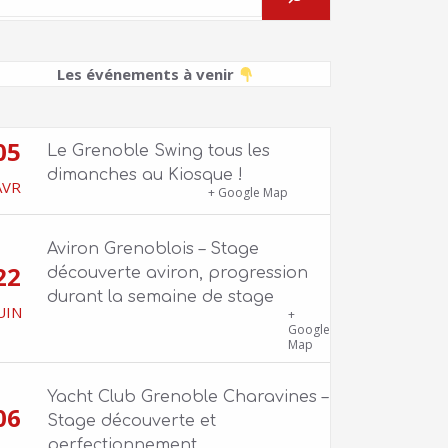
Les événements à venir
05
Le Grenoble Swing tous les
dimanches au Kiosque !
AVR
Kiosque du Jardin de Ville
+ Google Map
Aviron Grenoblois – Stage
22
découverte aviron, progression
durant la semaine de stage
UIN
39 quai Jongkind, 38000 Grenoble ET 1
+
Allée Rose Valland, 38000 Grenoble
Google
Map
Yacht Club Grenoble Charavines –
06
Stage découverte et
perfectionnement