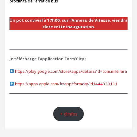
proximité de l’arrêt de bus
Un pot convivial à 17h00, sur l’Anneau de Vitesse, viendra
clore cette inauguration
.
Je télécharge l’application Form’City :
https://play.google.com/store/apps/details?id=com.mile.lara
https://apps.apple.com/fr/app/formcity/id1444320111
+ d’infos