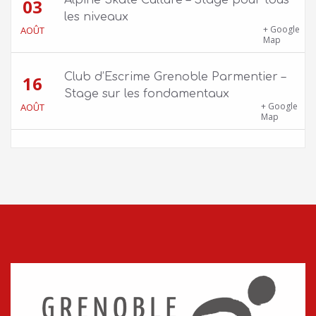
03
les niveaux
Skatepark de la Bifurk – 2 rue Gustave
+ Google
AOÛT
Flaubert, 38100 Grenoble
Map
Club d’Escrime Grenoble Parmentier –
16
Stage sur les fondamentaux
Gîte Chalet Côte Belle – 2 chemin de la Cime,
+ Google
AOÛT
38114 Vaujany
Map