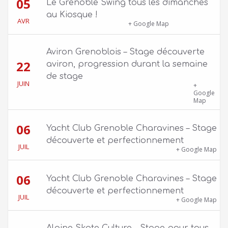
05
Le Grenoble Swing tous les dimanches
au Kiosque !
AVR
Kiosque du Jardin de Ville
+ Google Map
Aviron Grenoblois – Stage découverte
22
aviron, progression durant la semaine
de stage
JUIN
39 quai Jongkind, 38000 Grenoble ET 1 Allée
+
Rose Valland, 38000 Grenoble
Google
Map
06
Yacht Club Grenoble Charavines – Stage
découverte et perfectionnement
JUIL
1100 route de Vers-Ars, 38850 Charavines
+ Google Map
06
Yacht Club Grenoble Charavines – Stage
découverte et perfectionnement
JUIL
1100 route de Vers-Ars, 38850 Charavines
+ Google Map
Alpine Skate Culture – Stage pour tous