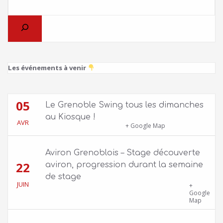
Les événements à venir
05
Le Grenoble Swing tous les dimanches
au Kiosque !
AVR
Kiosque du Jardin de Ville
+ Google Map
Aviron Grenoblois – Stage découverte
22
aviron, progression durant la semaine
de stage
JUIN
39 quai Jongkind, 38000 Grenoble ET 1 Allée
+
Rose Valland, 38000 Grenoble
Google
Map