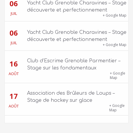
06
Yacht Club Grenoble Charavines – Stage
découverte et perfectionnement
JUIL
1100 route de Vers-Ars, 38850 Charavines
+ Google Map
06
Yacht Club Grenoble Charavines – Stage
découverte et perfectionnement
JUIL
1100 route de Vers-Ars, 38850 Charavines
+ Google Map
Club d’Escrime Grenoble Parmentier –
16
Stage sur les fondamentaux
Gîte Chalet Côte Belle – 2 chemin de la Cime,
+ Google
AOÛT
38114 Vaujany
Map
Association des Brûleurs de Loups –
17
Stage de hockey sur glace
Patinoire Pôle Sud – Avenue d’Innsbruck,
+ Google
AOÛT
38000 Grenoble
Map