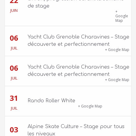
22
de stage
JUIN
39 quai Jongkind, 38000 Grenoble ET 1 Allée
+
Rose Valland, 38000 Grenoble
Google
Map
06
Yacht Club Grenoble Charavines – Stage
découverte et perfectionnement
JUIL
1100 route de Vers-Ars, 38850 Charavines
+ Google Map
06
Yacht Club Grenoble Charavines – Stage
découverte et perfectionnement
JUIL
1100 route de Vers-Ars, 38850 Charavines
+ Google Map
31
Rando Roller White
18 Boulevard Clemenceau
+ Google Map
JUIL
Alpine Skate Culture – Stage pour tous
03
les niveaux