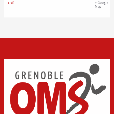
Skatepark de la Bifurk – 2 rue Gustave
+ Google
AOÛT
Flaubert, 38100 Grenoble
Map