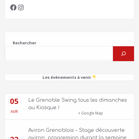
Facebook
Instagram
Rechercher
Les événements à venir
05
Le Grenoble Swing tous les dimanches
au Kiosque !
AVR
Kiosque du Jardin de Ville
+ Google Map
Aviron Grenoblois – Stage découverte
aviron, progression durant la semaine