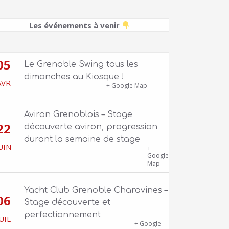
Les événements à venir
05
Le Grenoble Swing tous les
dimanches au Kiosque !
AVR
Kiosque du Jardin de Ville
+ Google Map
Aviron Grenoblois – Stage
22
découverte aviron, progression
durant la semaine de stage
UIN
39 quai Jongkind, 38000 Grenoble ET 1
+
Allée Rose Valland, 38000 Grenoble
Google
Map
Yacht Club Grenoble Charavines –
06
Stage découverte et
perfectionnement
UIL
1100 route de Vers-Ars, 38850
+ Google