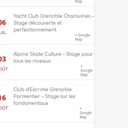
Charavines
Map
Yacht Club Grenoble Charavines –
06
Stage découverte et
perfectionnement
UIL
1100 route de Vers-Ars, 38850
+ Google
Charavines
Map
Alpine Skate Culture – Stage pour
03
tous les niveaux
Skatepark de la Bifurk – 2 rue Gustave
+
OÛT
Flaubert, 38100 Grenoble
Google
Map
Club d’Escrime Grenoble
16
Parmentier – Stage sur les
fondamentaux
OÛT
Gîte Chalet Côte Belle – 2 chemin de
+
la Cime, 38114 Vaujany
Google
Map