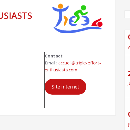
USIASTS
Contact
Email :
accueil@triple-effort-
enthusiasts.com
J
Site internet
J