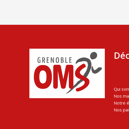
Déc
Qui so
Nos man
Notre 
Nos par