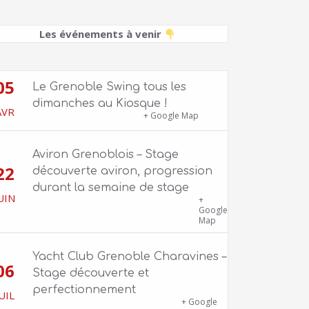
Les événements à venir
05
Le Grenoble Swing tous les
dimanches au Kiosque !
AVR
Kiosque du Jardin de Ville
+ Google Map
Aviron Grenoblois – Stage
22
découverte aviron, progression
durant la semaine de stage
UIN
39 quai Jongkind, 38000 Grenoble ET 1
+
Allée Rose Valland, 38000 Grenoble
Google
Map
Yacht Club Grenoble Charavines –
06
Stage découverte et
perfectionnement
UIL
1100 route de Vers-Ars, 38850
+ Google