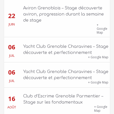
Aviron Grenoblois – Stage découverte
22
aviron, progression durant la semaine
de stage
JUIN
39 quai Jongkind, 38000 Grenoble ET 1 Allée
+
Rose Valland, 38000 Grenoble
Google
Map
06
Yacht Club Grenoble Charavines – Stage
découverte et perfectionnement
JUIL
1100 route de Vers-Ars, 38850 Charavines
+ Google Map
06
Yacht Club Grenoble Charavines – Stage
découverte et perfectionnement
JUIL
1100 route de Vers-Ars, 38850 Charavines
+ Google Map
Club d’Escrime Grenoble Parmentier –
16
Stage sur les fondamentaux
Gîte Chalet Côte Belle – 2 chemin de la Cime,
+ Google
AOÛT
38114 Vaujany
Map