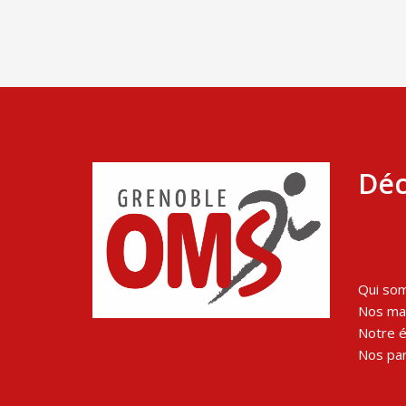
Déc
Qui so
Nos man
Notre 
Nos par