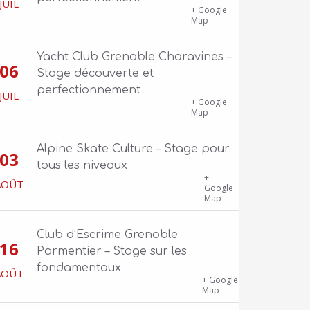
JUIL
1100 route de Vers-Ars, 38850
+ Google
Charavines
Map
Yacht Club Grenoble Charavines –
06
Stage découverte et
perfectionnement
JUIL
1100 route de Vers-Ars, 38850
+ Google
Charavines
Map
Alpine Skate Culture – Stage pour
03
tous les niveaux
Skatepark de la Bifurk – 2 rue Gustave
+
AOÛT
Flaubert, 38100 Grenoble
Google
Map
Club d’Escrime Grenoble
16
Parmentier – Stage sur les
fondamentaux
AOÛT
Gîte Chalet Côte Belle – 2 chemin de la
+ Google
Cime, 38114 Vaujany
Map