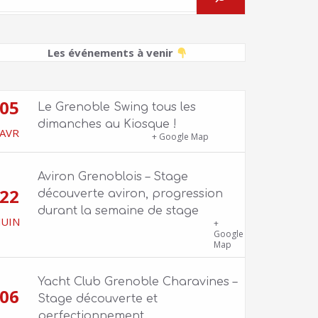
Les événements à venir
05
Le Grenoble Swing tous les
dimanches au Kiosque !
AVR
Kiosque du Jardin de Ville
+ Google Map
Aviron Grenoblois – Stage
22
découverte aviron, progression
durant la semaine de stage
JUIN
39 quai Jongkind, 38000 Grenoble ET 1
+
Allée Rose Valland, 38000 Grenoble
Google
Map
Yacht Club Grenoble Charavines –
06
Stage découverte et
perfectionnement