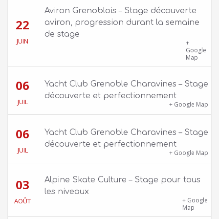
Aviron Grenoblois – Stage découverte
22
aviron, progression durant la semaine
de stage
JUIN
39 quai Jongkind, 38000 Grenoble ET 1 Allée
+
Rose Valland, 38000 Grenoble
Google
Map
06
Yacht Club Grenoble Charavines – Stage
découverte et perfectionnement
JUIL
1100 route de Vers-Ars, 38850 Charavines
+ Google Map
06
Yacht Club Grenoble Charavines – Stage
découverte et perfectionnement
JUIL
1100 route de Vers-Ars, 38850 Charavines
+ Google Map
Alpine Skate Culture – Stage pour tous
03
les niveaux
Skatepark de la Bifurk – 2 rue Gustave
+ Google
AOÛT
Flaubert, 38100 Grenoble
Map