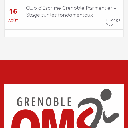
Club d’Escrime Grenoble Parmentier –
16
Stage sur les fondamentaux
Gîte Chalet Côte Belle – 2 chemin de la Cime,
+ Google
AOÛT
38114 Vaujany
Map