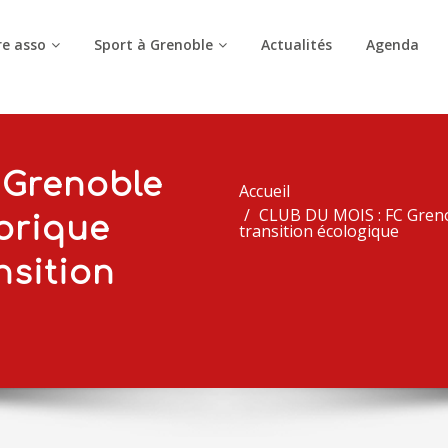
e asso
Sport à Grenoble
Actualités
Agenda
 Grenoble
Accueil
CLUB DU MOIS : FC Greno
torique
transition écologique
nsition