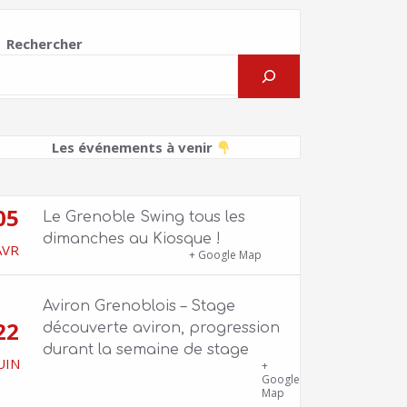
Rechercher
Les événements à venir
05
Le Grenoble Swing tous les
dimanches au Kiosque !
AVR
Kiosque du Jardin de Ville
+ Google Map
Aviron Grenoblois – Stage
22
découverte aviron, progression
durant la semaine de stage
UIN
39 quai Jongkind, 38000 Grenoble ET 1
+
Allée Rose Valland, 38000 Grenoble
Google
Map