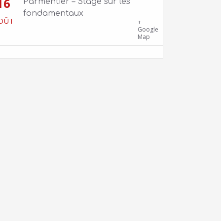
16
Parmentier – Stage sur les
fondamentaux
OÛT
Gîte Chalet Côte Belle – 2 chemin de
+
la Cime, 38114 Vaujany
Google
Map