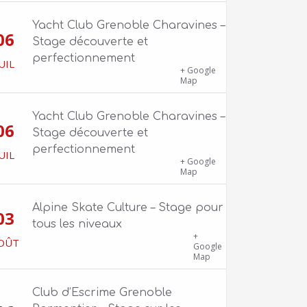
Yacht Club Grenoble Charavines –
06
Stage découverte et
perfectionnement
UIL
1100 route de Vers-Ars, 38850
+ Google
Charavines
Map
Yacht Club Grenoble Charavines –
06
Stage découverte et
perfectionnement
UIL
1100 route de Vers-Ars, 38850
+ Google
Charavines
Map
Alpine Skate Culture – Stage pour
03
tous les niveaux
Skatepark de la Bifurk – 2 rue Gustave
+
OÛT
Flaubert, 38100 Grenoble
Google
Map
Club d’Escrime Grenoble