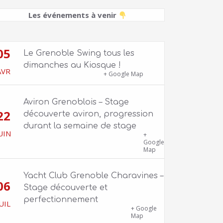
Les événements à venir
05
Le Grenoble Swing tous les
dimanches au Kiosque !
AVR
Kiosque du Jardin de Ville
+ Google Map
Aviron Grenoblois – Stage
22
découverte aviron, progression
durant la semaine de stage
UIN
39 quai Jongkind, 38000 Grenoble ET 1
+
Allée Rose Valland, 38000 Grenoble
Google
Map
Yacht Club Grenoble Charavines –
06
Stage découverte et
perfectionnement
UIL
1100 route de Vers-Ars, 38850
+ Google
Charavines
Map