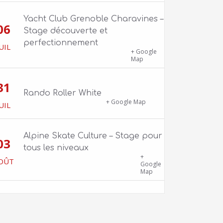
Yacht Club Grenoble Charavines –
06
Stage découverte et
perfectionnement
UIL
1100 route de Vers-Ars, 38850
+ Google
Charavines
Map
31
Rando Roller White
18 Boulevard Clemenceau
+ Google Map
UIL
Alpine Skate Culture – Stage pour
03
tous les niveaux
Skatepark de la Bifurk – 2 rue Gustave
+
OÛT
Flaubert, 38100 Grenoble
Google
Map