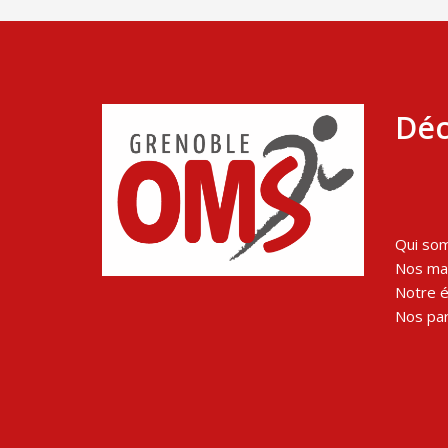
Déc
Qui so
Nos man
Notre 
Nos par