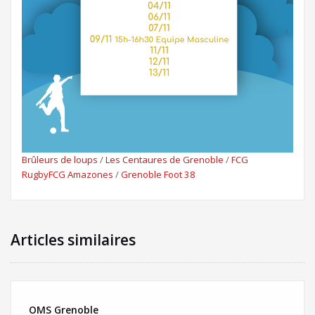
Brûleurs de loups
/
Les Centaures de Grenoble
/
FCG
Rugby
FCG Amazones
/
Grenoble Foot 38
Articles similaires
OMS Grenoble