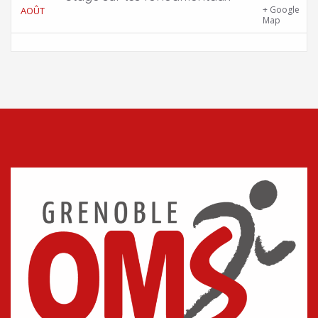
Gîte Chalet Côte Belle – 2 chemin de la Cime,
+ Google
AOÛT
38114 Vaujany
Map