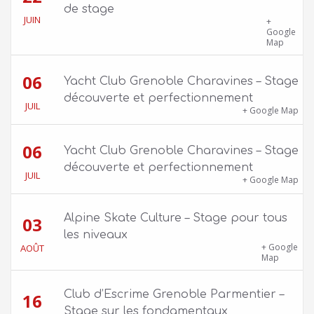
de stage
JUIN
39 quai Jongkind, 38000 Grenoble ET 1 Allée
+
Rose Valland, 38000 Grenoble
Google
Map
06
Yacht Club Grenoble Charavines – Stage
découverte et perfectionnement
JUIL
1100 route de Vers-Ars, 38850 Charavines
+ Google Map
06
Yacht Club Grenoble Charavines – Stage
découverte et perfectionnement
JUIL
1100 route de Vers-Ars, 38850 Charavines
+ Google Map
Alpine Skate Culture – Stage pour tous
03
les niveaux
Skatepark de la Bifurk – 2 rue Gustave
+ Google
AOÛT
Flaubert, 38100 Grenoble
Map
Club d’Escrime Grenoble Parmentier –
16
Stage sur les fondamentaux