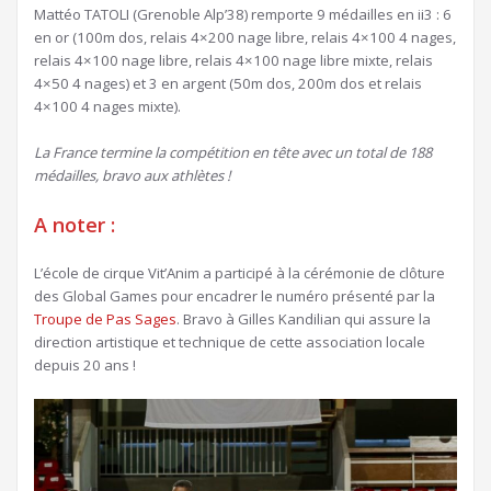
Mattéo TATOLI (Grenoble Alp’38) remporte 9 médailles en ii3 : 6
en or (100m dos, relais 4×200 nage libre, relais 4×100 4 nages,
relais 4×100 nage libre, relais 4×100 nage libre mixte, relais
4×50 4 nages) et 3 en argent (50m dos, 200m dos et relais
4×100 4 nages mixte).
La France termine la compétition en tête avec un total de 188
médailles, bravo aux athlètes !
A noter :
L’école de cirque Vit’Anim a participé à la cérémonie de clôture
des Global Games pour encadrer le numéro présenté par la
Troupe de Pas Sages
. Bravo à Gilles Kandilian qui assure la
direction artistique et technique de cette association locale
depuis 20 ans !