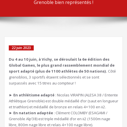
Grenoble bien représentés !
22 juin 2023
Du 4 au 10 juin, à Vichy, se déroulait la 6e édition des
Global Games, le plus grand rassemblement mondial de
sport adapté (plus de 1100 athlètes de 50 nations).
Côté
grenoblois, 3 sportifs étaient sélectionnés et se sont
surpassés avec 15 titres au compteur !
►
En athlétisme adapté
: Nicolas VIRAPIN (ALESA 38 / Entente
Athlétique Grenoble) est double médaillé d’or (saut en longueur
et triathlon) et médaillé de bronze en relais 4×100 en ii2.
►
En natation adaptée
: Clément COLOMBY (ESAGAMI /
Grenoble Alp’38) est triple médaillé d’or en ii2 (1500m nage
libre, 800m nage libre et relais 4×100 nage libre).