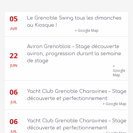
05
Le Grenoble Swing tous les dimanches
au Kiosque !
AVR
Kiosque du Jardin de Ville
+ Google Map
Aviron Grenoblois – Stage découverte
22
aviron, progression durant la semaine
de stage
JUIN
39 quai Jongkind, 38000 Grenoble ET 1 Allée
+
Rose Valland, 38000 Grenoble
Google
Map
06
Yacht Club Grenoble Charavines – Stage
découverte et perfectionnement
JUIL
1100 route de Vers-Ars, 38850 Charavines
+ Google Map
06
Yacht Club Grenoble Charavines – Stage
découverte et perfectionnement
JUIL