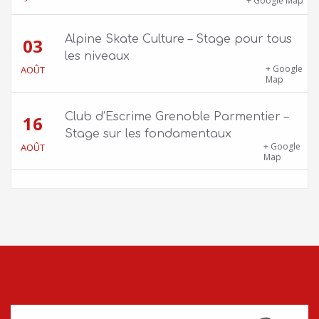
1100 route de Vers-Ars, 38850 Charavines
+ Google Map
Alpine Skate Culture – Stage pour tous
03
les niveaux
Skatepark de la Bifurk – 2 rue Gustave
+ Google
AOÛT
Flaubert, 38100 Grenoble
Map
Club d’Escrime Grenoble Parmentier –
16
Stage sur les fondamentaux
Gîte Chalet Côte Belle – 2 chemin de la Cime,
+ Google
AOÛT
38114 Vaujany
Map