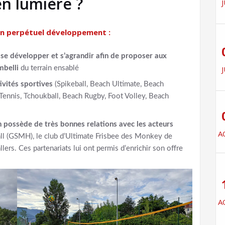
n lumière ?
J
en perpétuel développement
:
 se développer et s’agrandir afin de proposer aux
J
mbelli
du terrain ensablé
vités sportives
(Spikeball, Beach Ultimate, Beach
Tennis, Tchoukball, Beach Rugby, Foot Volley, Beach
n possède de très bonnes relations avec les acteurs
A
l (GSMH), le club d’Ultimate Frisbee des Monkey de
ers. Ces partenariats lui ont permis d’enrichir son offre
A