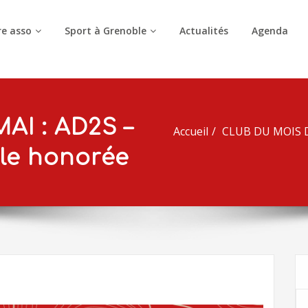
e asso
Sport à Grenoble
Actualités
Agenda
AI : AD2S –
Accueil
CLUB DU MOIS DE
le honorée