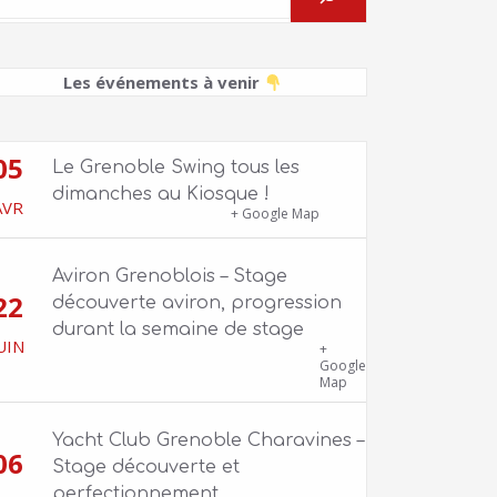
Les événements à venir
05
Le Grenoble Swing tous les
dimanches au Kiosque !
AVR
Kiosque du Jardin de Ville
+ Google Map
Aviron Grenoblois – Stage
22
découverte aviron, progression
durant la semaine de stage
UIN
39 quai Jongkind, 38000 Grenoble ET 1
+
Allée Rose Valland, 38000 Grenoble
Google
Map
Yacht Club Grenoble Charavines –
06
Stage découverte et
perfectionnement