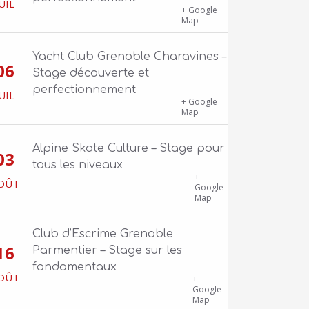
UIL
1100 route de Vers-Ars, 38850
+ Google
Charavines
Map
Yacht Club Grenoble Charavines –
06
Stage découverte et
perfectionnement
UIL
1100 route de Vers-Ars, 38850
+ Google
Charavines
Map
Alpine Skate Culture – Stage pour
03
tous les niveaux
Skatepark de la Bifurk – 2 rue Gustave
+
OÛT
Flaubert, 38100 Grenoble
Google
Map
Club d’Escrime Grenoble
16
Parmentier – Stage sur les
fondamentaux
OÛT
Gîte Chalet Côte Belle – 2 chemin de
+
la Cime, 38114 Vaujany
Google
Map